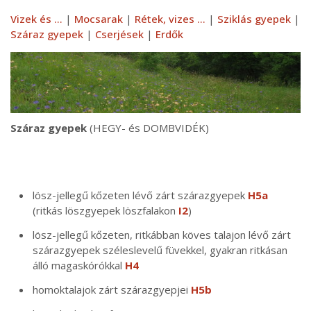
Vizek és ...
|
Mocsarak
|
Rétek, vizes ...
|
Sziklás gyepek
|
Száraz gyepek
|
Cserjések
|
Erdők
Száraz gyepek
(HEGY- és DOMBVIDÉK)
lösz-jellegű kőzeten lévő zárt szárazgyepek
H5a
(ritkás löszgyepek löszfalakon
I2
)
lösz-jellegű kőzeten, ritkábban köves talajon lévő zárt
szárazgyepek széleslevelű füvekkel, gyakran ritkásan
álló magaskórókkal
H4
homoktalajok zárt szárazgyepjei
H5b