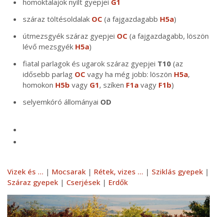
homoktalajok nyílt gyepjei
G1
száraz töltésoldalak
OC
(a fajgazdagabb
H5a
)
útmezsgyék száraz gyepjei
OC
(a fajgazdagabb, löszön
lévő mezsgyék
H5a
)
fiatal parlagok és ugarok száraz gyepjei
T10
(az
idősebb parlag
OC
vagy ha még jobb: löszön
H5a
,
homokon
H5b
vagy
G1
, szíken
F1a
vagy
F1b
)
selyemkóró állományai
OD
Vizek és ...
|
Mocsarak
|
Rétek, vizes ...
|
Sziklás gyepek
|
Száraz gyepek
|
Cserjések
|
Erdők