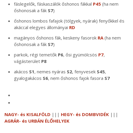
fáslegelők, fáskaszálók őshonos fákkal
P45
(ha nem
őshonosak a fák
S7
)
őshonos lombos fafajok (tölgyek, nyárak) fenyőkkel és
akáccal elegyes állományai
RD
magányos őshonos fák, keskeny fasorok
RA
(ha nem
őshonosak a fák
S7
)
parkok, régi temetők
P6
, ősi gyümölcsös
P7
,
vágásterület
P8
akácos
S1
, nemes nyáras
S2
, fenyvesek
S45
,
gyalogakácos
S6
, nem őshonos fajok fasora
S7
NAGY- és KISALFÖLD
|||
HEGY- és DOMBVIDÉK
|||
AGRÁR- és URBÁN ÉLŐHELYEK