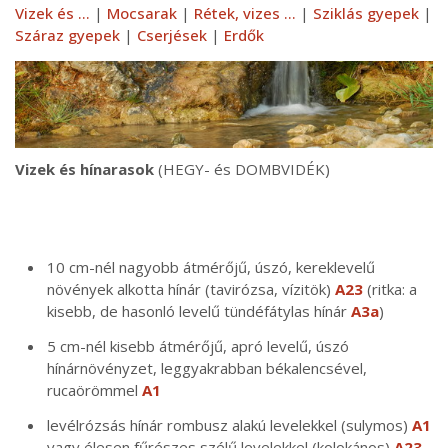
Vizek és ...
|
Mocsarak
|
Rétek, vizes ...
|
Sziklás gyepek
|
Száraz gyepek
|
Cserjések
|
Erdők
Vizek és hínarasok
(HEGY- és DOMBVIDÉK)
10 cm-nél nagyobb átmérőjű, úszó, kereklevelű
növények alkotta hínár (tavirózsa, vízitök)
A23
(ritka: a
kisebb, de hasonló levelű tündéfátylas hínár
A3a
)
5 cm-nél kisebb átmérőjű, apró levelű, úszó
hínárnövényzet, leggyakrabban békalencsével,
rucaörömmel
A1
levélrózsás hínár rombusz alakú levelekkel (sulymos)
A1
vagy élesen fűrészes szélű levelekkel (kolokános)
A23