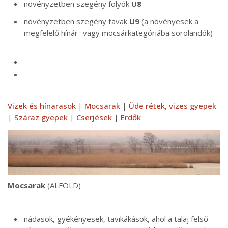
növényzetben szegény folyók
U8
növényzetben szegény tavak
U9
(a növényesek a
megfelelő hínár- vagy mocsárkategóriába sorolandók)
Vizek és hínarasok
|
Mocsarak
|
Üde rétek, vizes gyepek
|
Száraz gyepek
|
Cserjések
|
Erdők
Mocsarak
(ALFÖLD)
nádasok, gyékényesek, tavikákások, ahol a talaj felső