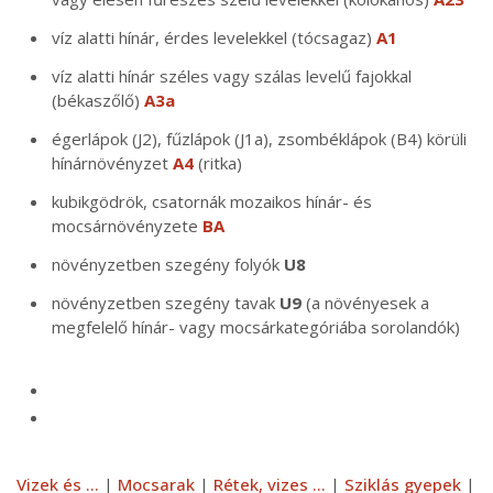
víz alatti hínár, érdes levelekkel (tócsagaz)
A1
víz alatti hínár széles vagy szálas levelű fajokkal
(békaszőlő)
A3a
égerlápok (J2), fűzlápok (J1a), zsombéklápok (B4) körüli
hínárnövényzet
A4
(ritka)
kubikgödrök, csatornák mozaikos hínár- és
mocsárnövényzete
BA
növényzetben szegény folyók
U8
növényzetben szegény tavak
U9
(a növényesek a
megfelelő hínár- vagy mocsárkategóriába sorolandók)
Vizek és ...
|
Mocsarak
|
Rétek, vizes ...
|
Sziklás gyepek
|