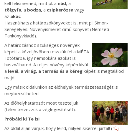
kell felismerned, mint pl. a
nád
, a
tölgyfa
, a
bodza,
a
csipkerózsa
vagy
az
akác
.
Használhatsz határozókönyveket is, mint pl. Simon-
Seregélyes: Növényismeret című könyvét (Nemzeti
Tankönyvkiadó).
A határozáshoz szükséges növények
képeit a közeljövőben tesszük fel a MÉTA
Fotótárba, így nemsokára azokat is
használhatod. A teljes növény képén kívül
a
levél, a virág, a termés és a kéreg
képét is megtalálod
majd.
Egy másik oldalunkon az élőhelyek természetességét is
megbecsülheted.
Az élőhelyhatározót most teszteljük
(télen tervezzük a véglegesítését).
Próbáld ki Te is!
Az oldal alján várjuk, hogy leírd, milyen sikerrel jártál! (
"Új