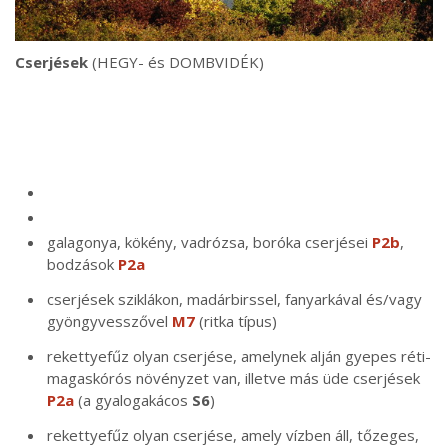
Cserjések
(HEGY- és DOMBVIDÉK)
galagonya, kökény, vadrózsa, boróka cserjései
P2b
,
bodzások
P2a
cserjések sziklákon, madárbirssel, fanyarkával és/vagy
gyöngyvesszővel
M7
(ritka típus)
rekettyefűz olyan cserjése, amelynek alján gyepes réti-
magaskórós növényzet van, illetve más üde cserjések
P2a
(a gyalogakácos
S6
)
rekettyefűz olyan cserjése, amely vízben áll, tőzeges,