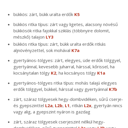
bükkös: zárt, bükk uralta erdők
K5
bükkös ritka típus: zárt vagy ligetes, alacsony növésű
bükkösök ritka fajokkal sziklás (többnyire dolomit,
mészkő) talajon
LY3
bükkös ritka típus: zárt, bükk uralta erdők ritkás
aljnövényzettel, sok mohával
K7a
gyertyános-tölgyes: zárt, elegyes, üde erdők tölggyel,
gyertyánnal, kevesebb juharral, hárssal, kőrissel, ha
kocsánytalan tölgy
K2
, ha kocsányos tölgy
K1a
gyertyános-tölgyes ritka típus: mohás talajú elegyes
erdők tölggyel, bükkel, hárssal vagy gyertyánnal
K7b
zárt, száraz tölgyesek hegy-dombvidéken, sűrű cserje-
és gyepszinttel
L2a
,
L2b
,
L1
, ritkán
L2x
, gyertyán nincs
vagy alig, a gyepszint nyáron is gazdag
zárt, száraz tölgyesek cserjeszint nélkül hegy-
dombvidéken, sűrű gyepszinttel
L2a
vagy
L2b
vagy