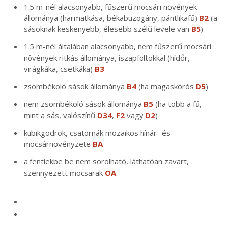
1.5 m-nél alacsonyabb, fűszerű mocsári növények
állománya (harmatkása, békabuzogány, pántlikafű)
B2
(a
sásoknak keskenyebb, élesebb szélű levele van
B5
)
1.5 m-nél általában alacsonyabb, nem fűszerű mocsári
növények ritkás állománya, iszapfoltokkal (hídőr,
virágkáka, csetkáka)
B3
zsombékoló sások állománya
B4
(ha magaskórós
D5
)
nem zsombékoló sások állománya
B5
(ha több a fű,
mint a sás, valószínű
D34
,
F2
vagy
D2
)
kubikgödrök, csatornák mozaikos hínár- és
mocsárnövényzete
BA
a fentiekbe be nem sorolható, láthatóan zavart,
szennyezett mocsarak
OA