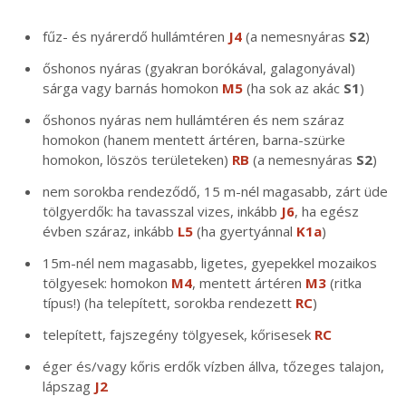
fűz- és nyárerdő hullámtéren
J4
(a nemesnyáras
S2
)
őshonos nyáras (gyakran borókával, galagonyával)
sárga vagy barnás homokon
M5
(ha sok az akác
S1
)
őshonos nyáras nem hullámtéren és nem száraz
homokon (hanem mentett ártéren, barna-szürke
homokon, löszös területeken)
RB
(a nemesnyáras
S2
)
nem sorokba rendeződő, 15 m-nél magasabb, zárt üde
tölgyerdők: ha tavasszal vizes, inkább
J6
, ha egész
évben száraz, inkább
L5
(ha gyertyánnal
K1a
)
15m-nél nem magasabb, ligetes, gyepekkel mozaikos
tölgyesek: homokon
M4
, mentett ártéren
M3
(ritka
típus!) (ha telepített, sorokba rendezett
RC
)
telepített, fajszegény tölgyesek, kőrisesek
RC
éger és/vagy kőris erdők vízben állva, tőzeges talajon,
lápszag
J2