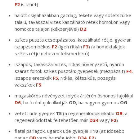
F2
is lehet)
halott csigaházakban gazdag, fekete vagy sötétszürke
talajú, tavasszal vizes kaszálható rétek homokon vagy
homokos talajon (kékperjével)
D2
szíkes puszta ecsetpázsitos, kaszálható rétje, gyakran
iszapzsombékos
F2
(igen ritkán
F3
) (a homoktalajok
szíkes rétje nehezen felismerhető)
iszapos, tavasszal vizes, ritkás növényzetű, nyáron
száraz foltok szíkes pusztán: gyepesek (mézpázsit)
F4
,
iszapos erecskék
F5
, ritkás, kétszikűs, pozsgás
vakszíkek
F5
magaskórós növényzet folyók ártérén őshonos fajokkal
D6
, ha özönfajok alkotják
OD
, ha nagyon gyomos
OG
vetett üde gyepek
T5
(a regenerálódók inkább
OB
, a
regenerálódottak feltehetően már
D34
vagy
F2
)
fiatal parlagok, ugarok üde gyepjei
T10
(az idősebb
parlag
OB
vagy ha még jobb:
D34
,
F2
)