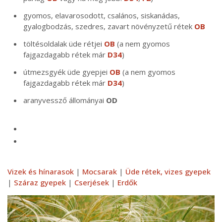
gyomos, elavarosodott, csalános, siskanádas,
gyalogbodzás, szedres, zavart növényzetű rétek
OB
töltésoldalak üde rétjei
OB
(a nem gyomos
fajgazdagabb rétek már
D34
)
útmezsgyék üde gyepjei
OB
(a nem gyomos
fajgazdagabb rétek már
D34
)
aranyvessző állományai
OD
Vizek és hínarasok
|
Mocsarak
|
Üde rétek, vizes gyepek
|
Száraz gyepek
|
Cserjések
|
Erdők