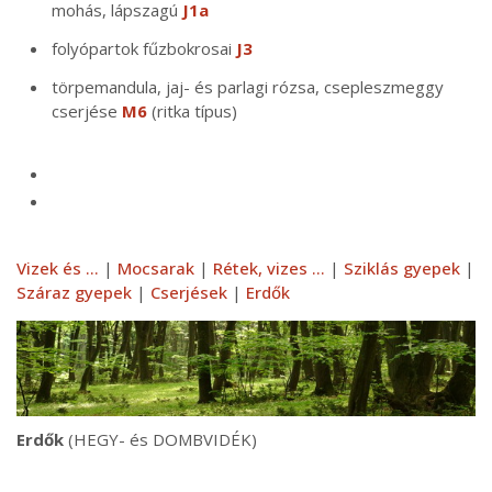
mohás, lápszagú
J1a
folyópartok fűzbokrosai
J3
törpemandula, jaj- és parlagi rózsa, csepleszmeggy
cserjése
M6
(ritka típus)
Vizek és ...
|
Mocsarak
|
Rétek, vizes ...
|
Sziklás gyepek
|
Száraz gyepek
|
Cserjések
|
Erdők
Erdők
(HEGY- és DOMBVIDÉK)