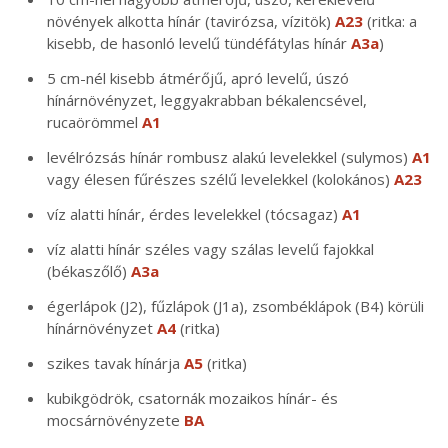
növények alkotta hínár (tavirózsa, vízitök)
A23
(ritka: a
kisebb, de hasonló levelű tündéfátylas hínár
A3a
)
5 cm-nél kisebb átmérőjű, apró levelű, úszó
hínárnövényzet, leggyakrabban békalencsével,
rucaörömmel
A1
levélrózsás hínár rombusz alakú levelekkel (sulymos)
A1
vagy élesen fűrészes szélű levelekkel (kolokános)
A23
víz alatti hínár, érdes levelekkel (tócsagaz)
A1
víz alatti hínár széles vagy szálas levelű fajokkal
(békaszőlő)
A3a
égerlápok (J2), fűzlápok (J1a), zsombéklápok (B4) körüli
hínárnövényzet
A4
(ritka)
szikes tavak hínárja
A5
(ritka)
kubikgödrök, csatornák mozaikos hínár- és
mocsárnövényzete
BA