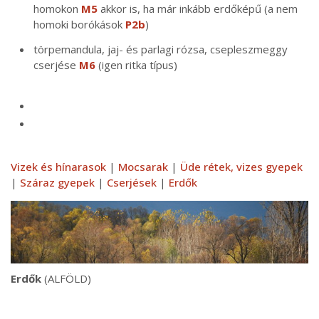
homokon
M5
akkor is, ha már inkább erdőképű (a nem
homoki borókások
P2b
)
törpemandula, jaj- és parlagi rózsa, csepleszmeggy
cserjése
M6
(igen ritka típus)
Vizek és hínarasok
|
Mocsarak
|
Üde rétek, vizes gyepek
|
Száraz gyepek
|
Cserjések
|
Erdők
Erdők
(ALFÖLD)