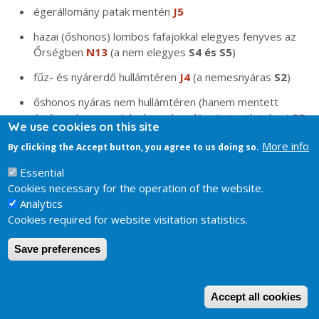
égerállomány patak mentén
J5
hazai (őshonos) lombos fafajokkal elegyes fenyves az
Őrségben
N13
(a nem elegyes
S4 és S5
)
fűz- és nyárerdő hullámtéren
J4
(a nemesnyáras
S2
)
őshonos nyáras nem hullámtéren (hanem mentett
ártéren, barna-szürke homokon, löszös területeken)
RB
We use cookies on this site
(a nemesnyáras
S2
)
More info
By clicking the Accept button, you agree to us doing so.
nem sorokba rendeződő, 15 m-nél magasabb, zárt üde
Essential
tölgyerdők: ha tavasszal vizes, inkább
J6
, ha egész
Cookies necessary for the operation of the website.
évben száraz, inkább
L5
(ha gyertyánnal
K1a
)
Analytics
telepített, fajszegény tölgyesek, kőrisesek
RC
Cookies required for website visitation statistics.
éger és/vagy kőris erdők vízben állva, tőzeges talajon,
Save preferences
lápszag
J2
fáslegelők, fáskaszálók őshonos fákkal
P45
(ha nem
W
őshonosak a fák
S7
)
Accept all cookies