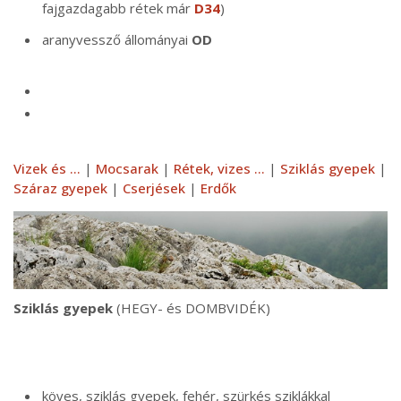
fajgazdagabb rétek már
D34
)
aranyvessző állományai
OD
Vizek és ...
|
Mocsarak
|
Rétek, vizes ...
|
Sziklás gyepek
|
Száraz gyepek
|
Cserjések
|
Erdők
Sziklás gyepek
(HEGY- és DOMBVIDÉK)
köves, sziklás gyepek, fehér, szürkés sziklákkal