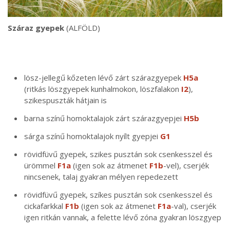
Száraz gyepek
(ALFÖLD)
lösz-jellegű kőzeten lévő zárt szárazgyepek
H5a
(ritkás löszgyepek kunhalmokon, löszfalakon
I2
),
szikespuszták hátjain is
barna színű homoktalajok zárt szárazgyepjei
H5b
sárga színű homoktalajok nyílt gyepjei
G1
rövidfüvű gyepek, szikes pusztán sok csenkesszel és
ürömmel
F1a
(igen sok az átmenet
F1b
-vel), cserjék
nincsenek, talaj gyakran mélyen repedezett
rövidfüvű gyepek, szíkes pusztán sok csenkesszel és
cickafarkkal
F1b
(igen sok az átmenet
F1a
-val), cserjék
igen ritkán vannak, a felette lévő zóna gyakran löszgyep