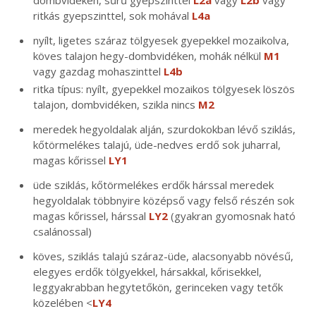
ritkás gyepszinttel, sok mohával
L4a
nyílt, ligetes száraz tölgyesek gyepekkel mozaikolva,
köves talajon hegy-dombvidéken, mohák nélkül
M1
vagy gazdag mohaszinttel
L4b
ritka típus: nyílt, gyepekkel mozaikos tölgyesek löszös
talajon, dombvidéken, szikla nincs
M2
meredek hegyoldalak alján, szurdokokban lévő sziklás,
kőtörmelékes talajú, üde-nedves erdő sok juharral,
magas kőrissel
LY1
üde sziklás, kőtörmelékes erdők hárssal meredek
hegyoldalak többnyire középső vagy felső részén sok
magas kőrissel, hárssal
LY2
(gyakran gyomosnak ható
csalánossal)
köves, sziklás talajú száraz-üde, alacsonyabb növésű,
elegyes erdők tölgyekkel, hársakkal, kőrisekkel,
leggyakrabban hegytetőkön, gerinceken vagy tetők
közelében <
LY4