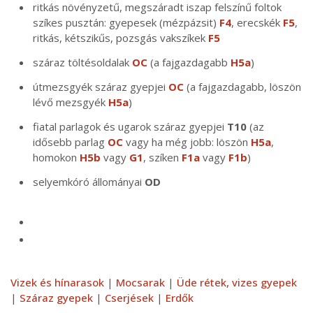
ritkás növényzetű, megszáradt iszap felszínű foltok
szíkes pusztán: gyepesek (mézpázsit)
F4
, erecskék
F5
,
ritkás, kétszikűs, pozsgás vakszíkek
F5
száraz töltésoldalak
OC
(a fajgazdagabb
H5a
)
útmezsgyék száraz gyepjei
OC
(a fajgazdagabb, löszön
lévő mezsgyék
H5a
)
fiatal parlagok és ugarok száraz gyepjei
T10
(az
idősebb parlag
OC
vagy ha még jobb: löszön
H5a
,
homokon
H5b
vagy
G1
, szíken
F1a
vagy
F1b
)
selyemkóró állományai
OD
Vizek és hínarasok
|
Mocsarak
|
Üde rétek, vizes gyepek
|
Száraz gyepek
|
Cserjések
|
Erdők