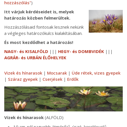
hozzászólás"
)
Itt várjuk kérdéseidet is, melyek
határozás közben felmerültek.
Hozzászólásaid fontosak lesznek nekünk
a végleges határozókulcs kialakításában.
És most kezdődhet a határozás!
NAGY- és KISALFÖLD
|||
HEGY- és DOMBVIDÉK
|||
AGRÁR- és URBÁN ÉLŐHELYEK
Vizek és hínarasok
|
Mocsarak
|
Üde rétek, vizes gyepek
|
Száraz gyepek
|
Cserjések
|
Erdők
Vizek és hínarasok
(ALFÖLD)
10 cm-nél nagyobb átmérőjű, úszó, kereklevelű