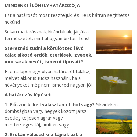
MINDENKI ÉLŐHELYHATÁROZÓJA
Ezt a határozót most teszteljük, és Te is bátran segíthetsz
nekünk!
Sokan madarásznak, kirándulnak, járják a
természetet, mint ahogyan biztos Te is!
Szeretnéd tudni a körülötted lévő
tájat alkotó erdők, cserjések, gyepek,
mocsarak nevét, ismerni típusait?
Ezen a lapon egy olyan határozót találsz,
melyet akkor is tudsz használni, ha a
növényeket még nem ismered nagyon jól.
A határozás lépései:
1. Először ki kell választanod: hol vagy?
Síkvidéken,
dombságban
vagy hegyek között jársz,
esetleg teljesen agrár vagy
mesterséges táj, amiben vagy.
2. Ezután válaszd ki a tájnak azt a