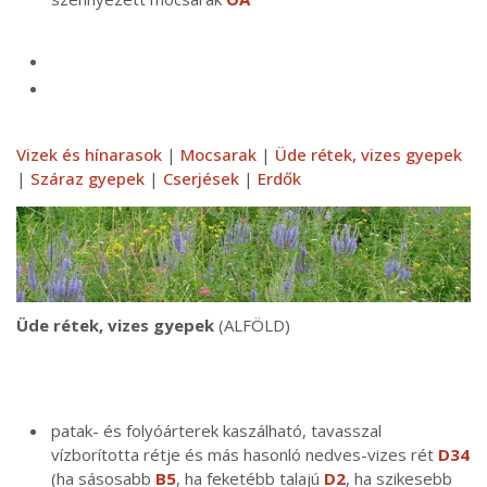
Vizek és hínarasok
|
Mocsarak
|
Üde rétek, vizes gyepek
|
Száraz gyepek
|
Cserjések
|
Erdők
Üde rétek, vizes gyepek
(ALFÖLD)
patak- és folyóárterek kaszálható, tavasszal
vízborította rétje és más hasonló nedves-vizes rét
D34
(ha sásosabb
B5
, ha feketébb talajú
D2
, ha szikesebb