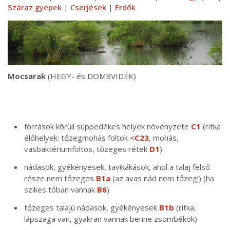
Száraz gyepek
|
Cserjések
|
Erdők
Mocsarak
(HEGY- és DOMBVIDÉK)
források körüli süppedékes helyek növényzete
C1
(ritka
élőhelyek: tőzegmohás foltok
<
C23
, mohás,
vasbaktériumfoltos, tőzeges rétek
D1
)
nádasok, gyékényesek, tavikákások, ahol a talaj felső
része nem tőzeges
B1a
(az avas nád nem tőzeg!) (ha
szikes tóban vannak
B6
)
tőzeges talajú nádasok, gyékényesek
B1b
(ritka,
lápszaga van, gyakran vannak benne zsombékok)