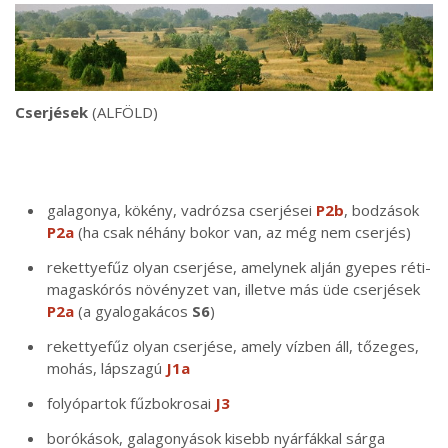
Cserjések
(ALFÖLD)
galagonya, kökény, vadrózsa cserjései
P2b
, bodzások
P2a
(ha csak néhány bokor van, az még nem cserjés)
rekettyefűz olyan cserjése, amelynek alján gyepes réti-
magaskórós növényzet van, illetve más üde cserjések
P2a
(a gyalogakácos
S6
)
rekettyefűz olyan cserjése, amely vízben áll, tőzeges,
mohás, lápszagú
J1a
folyópartok fűzbokrosai
J3
borókások, galagonyások kisebb nyárfákkal sárga