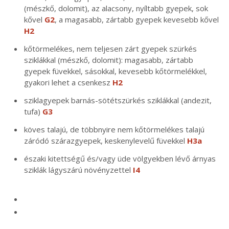
(mészkő, dolomit), az alacsony, nyíltabb gyepek, sok
kővel
G2
, a magasabb, zártabb gyepek kevesebb kővel
H2
kőtörmelékes, nem teljesen zárt gyepek szürkés
sziklákkal (mészkő, dolomit): magasabb, zártabb
gyepek füvekkel, sásokkal, kevesebb kőtörmelékkel,
gyakori lehet a csenkesz
H2
sziklagyepek barnás-sötétszürkés sziklákkal (andezit,
tufa)
G3
köves talajú, de többnyire nem kőtörmelékes talajú
záródó szárazgyepek, keskenylevelű füvekkel
H3a
északi kitettségű és/vagy üde völgyekben lévő árnyas
sziklák lágyszárú növényzettel
I4