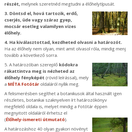
részét,
melynek szeretnéd megtudni a élőhelytípusát.
3. Döntsd el, hová tartozik, erdő,
cserjés, üde vagy száraz gyep,
mocsár esetleg valamilyen vizes
élőhely.
4. Ha kiválasztottad, kezdheted olvasni a határozót.
Ha az élőhely nem olyan, mint amit olvasol róla, mindig menj
tovább a következő sorra.
5. A határozóban szereplő
kódokra
rákattintva meg is nézheted az
élőhely fényképét
(rövid leírással), mely
a
MÉTA Fotótár
oldaláról nyílik meg.
A felismerésben segíthet a botanikusok által használt igen
részletes, botanikai szaknyelven írt határozókönyv
megfelelő oldala is, melyet mindig a Fotótár éppen
megnyitott oldaláról érhetsz el
(
Élőhely-ismereti útmutató
).
A határozáshoz 40 olyan gyakori növényt