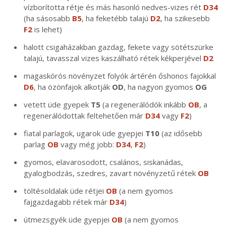
vízborította rétje és más hasonló nedves-vizes rét
D34
(ha sásosabb
B5
, ha feketébb talajú
D2
, ha szikesebb
F2
is lehet)
halott csigaházakban gazdag, fekete vagy sötétszürke
talajú, tavasszal vizes kaszálható rétek kékperjével
D2
magaskórós növényzet folyók ártérén őshonos fajokkal
D6
, ha özönfajok alkotják
OD
, ha nagyon gyomos
OG
vetett üde gyepek
T5
(a regenerálódók inkább
OB
, a
regenerálódottak feltehetően már
D34
vagy
F2
)
fiatal parlagok, ugarok üde gyepjei
T10
(az idősebb
parlag
OB
vagy még jobb:
D34
,
F2
)
gyomos, elavarosodott, csalános, siskanádas,
gyalogbodzás, szedres, zavart növényzetű rétek
OB
töltésoldalak üde rétjei
OB
(a nem gyomos
fajgazdagabb rétek már
D34
)
útmezsgyék üde gyepjei
OB
(a nem gyomos