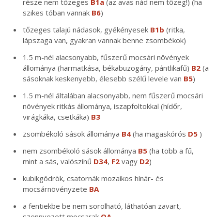
része nem tőzeges
B1a
(az avas nád nem tőzeg!) (ha
szikes tóban vannak
B6
)
tőzeges talajú nádasok, gyékényesek
B1b
(ritka,
lápszaga van, gyakran vannak benne zsombékok)
1.5 m-nél alacsonyabb, fűszerű mocsári növények
állománya (harmatkása, békabuzogány, pántlikafű)
B2
(a
sásoknak keskenyebb, élesebb szélű levele van
B5
)
1.5 m-nél általában alacsonyabb, nem fűszerű mocsári
növények ritkás állománya, iszapfoltokkal (hídőr,
virágkáka, csetkáka)
B3
zsombékoló sások állománya
B4
(ha magaskórós
D5
)
nem zsombékoló sások állománya
B5
(ha több a fű,
mint a sás, valószínű
D34
,
F2
vagy
D2
)
kubikgödrök, csatornák mozaikos hínár- és
mocsárnövényzete
BA
a fentiekbe be nem sorolható, láthatóan zavart,
szennyezett mocsarak
OA