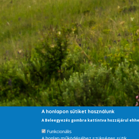
A honlapon sütiket használunk
A Beleegyezés gombra kattintva hozzájárul ehhe
Funkcionális
A honlap működéséhez szükséges sütik.