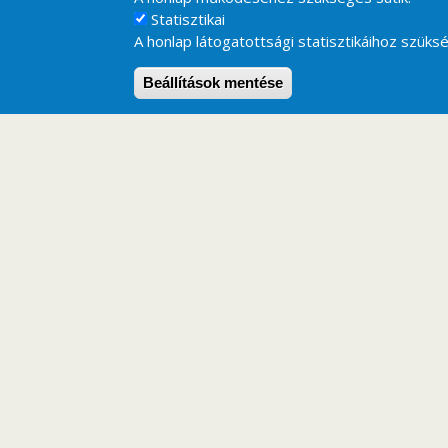
Statisztikai
A honlap látogatottsági statisztikáihoz szüksé
Beállítások mentése
MÉTA Program - M
A
MÉTA program
(
M
agyarország
É
lőhelyein
Magyarország növényzeti örökségének
, 
gyakorlati természetvédelmet és a környezeti