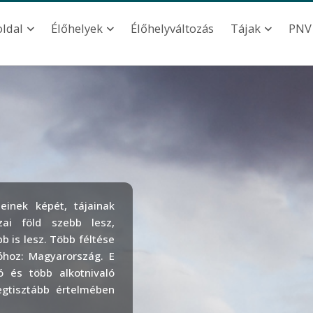
ation
Élőhelyváltozás
oldal
Élőhelyek
Tájak
PNV
einek képét, tájainak
zai föld szebb lesz,
b is lesz. Több féltése
óhoz: Magyarország. E
ó és több alkotnivaló
egtisztább értelmében