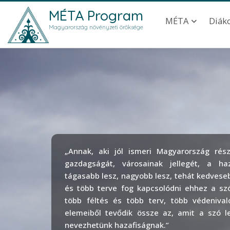
Ugrás a tartalomra
Main navig
MÉTA Program
MÉTA
Diák
Magyarország növényzeti öröksége
„Annak, aki jól ismeri Magyarország rész
gazdagságát, városainak jellegét, a ha
tágasabb lesz, nagyobb lesz, tehát kedveseb
és több terve fog kapcsolódni ehhez a sz
több féltés és több terv, több védenival
elemeiből tevődik össze az, amit a szó l
nevezhetünk hazafiságnak.”