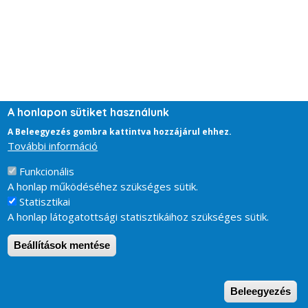
A honlapon sütiket használunk
A Beleegyezés gombra kattintva hozzájárul ehhez.
További információ
Funkcionális
A honlap működéséhez szükséges sütik.
Statisztikai
A honlap látogatottsági statisztikáihoz szükséges sütik.
Beállítások mentése
W
Beleegyezés