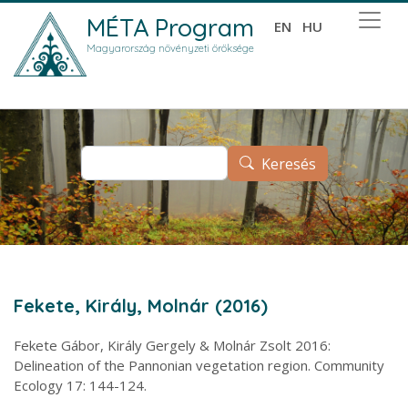
Ugrás a tartalomra
MÉTA Program
EN
HU
Magyarország növényzeti öröksége
Keresés
Keresés
Fekete, Király, Molnár (2016)
Fekete Gábor, Király Gergely & Molnár Zsolt 2016:
Delineation of the Pannonian vegetation region. Community
Ecology 17: 144-124.