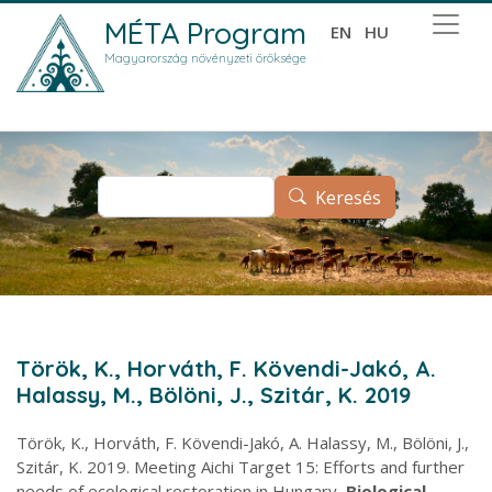
Ugrás a tartalomra
MÉTA Program
EN
HU
Magyarország növényzeti öröksége
Keresés
Keresés
Török, K., Horváth, F. Kövendi-Jakó, A.
Halassy, M., Bölöni, J., Szitár, K. 2019
Török, K., Horváth, F. Kövendi-Jakó, A. Halassy, M., Bölöni, J.,
Szitár, K. 2019. Meeting Aichi Target 15: Efforts and further
needs of ecological restoration in Hungary,
Biological