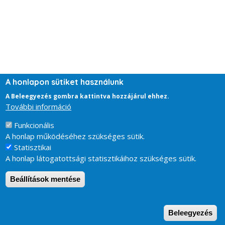
A honlapon sütiket használunk
A Beleegyezés gombra kattintva hozzájárul ehhez.
További információ
Funkcionális
A honlap működéséhez szükséges sütik.
Statisztikai
A honlap látogatottsági statisztikáihoz szükséges sütik.
Beállítások mentése
W
Beleegyezés