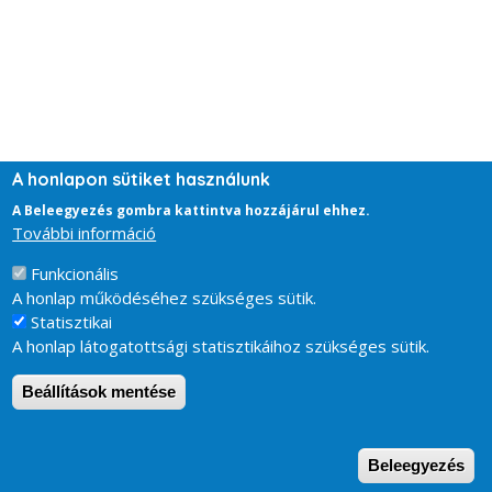
A honlapon sütiket használunk
A Beleegyezés gombra kattintva hozzájárul ehhez.
További információ
Funkcionális
A honlap működéséhez szükséges sütik.
Statisztikai
A honlap látogatottsági statisztikáihoz szükséges sütik.
Beállítások mentése
W
Beleegyezés