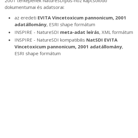
2001 térképének NatureSDIpus-hoz kapcsolódó
dokumentumai és adatsorai:
az eredeti
EVITA Vincetoxicum pannonicum, 2001
adatállomány
, ESRI shape formátum
INSPIRE - NatureSDI
meta-adat leírás
, XML formátum
INSPIRE - NatureSDI kompatibilis
NatSDI EVITA
Vincetoxicum pannonicum, 2001 adatállomány
,
ESRI shape formátum