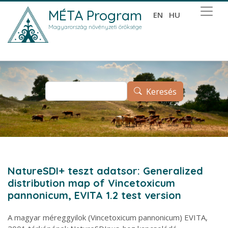
Ugrás a tartalomra
MÉTA Program
EN
HU
Magyarország növényzeti öröksége
Keresés
Keresés
NatureSDI+ teszt adatsor: Generalized
distribution map of Vincetoxicum
pannonicum, EVITA 1.2 test version
A magyar méreggyilok (Vincetoxicum pannonicum) EVITA,