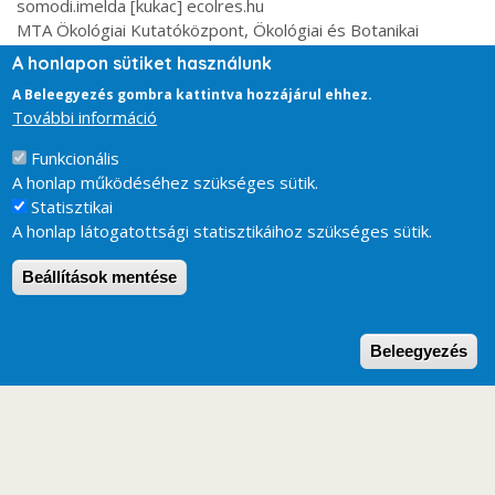
somodi.imelda [kukac] ecolres.hu
MTA Ökológiai Kutatóközpont, Ökológiai és Botanikai
Intézet, 2163 Vácrátót, Alkotmány u. 2-4.
A honlapon sütiket használunk
A Beleegyezés gombra kattintva hozzájárul ehhez.
Kapcsolódó oldalak
További információ
Potenciális elterjedési térképek
Funkcionális
A honlap működéséhez szükséges sütik.
Statisztikai
A honlap látogatottsági statisztikáihoz szükséges sütik.
Beállítások mentése
W
Beleegyezés