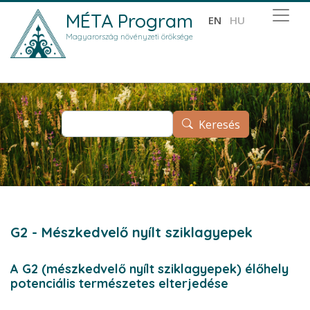
Ugrás a tartalomra
MÉTA Program
EN
HU
Magyarország növényzeti öröksége
Keresés
Keresés
G2 - Mészkedvelő nyílt sziklagyepek
A G2 (mészkedvelő nyílt sziklagyepek) élőhely
potenciális természetes elterjedése