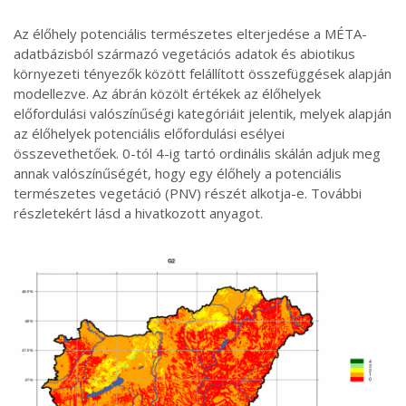
Az élőhely potenciális természetes elterjedése a MÉTA-
adatbázisból származó vegetációs adatok és abiotikus
környezeti tényezők között felállított összefüggések alapján
modellezve. Az ábrán közölt értékek az élőhelyek
előfordulási valószínűségi kategóriáit jelentik, melyek alapján
az élőhelyek potenciális előfordulási esélyei
összevethetőek. 0-tól 4-ig tartó ordinális skálán adjuk meg
annak valószínűségét, hogy egy élőhely a potenciális
természetes vegetáció (PNV) részét alkotja-e. További
részletekért lásd a hivatkozott anyagot.