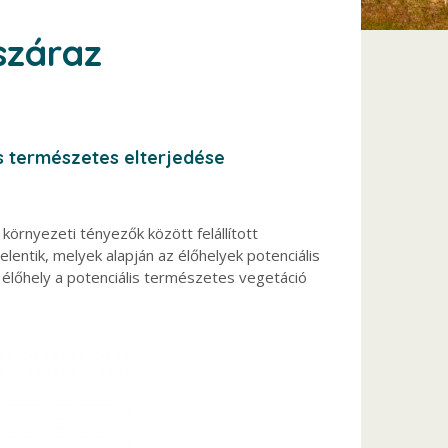
száraz
s természetes elterjedése
örnyezeti tényezők között felállított
lentik, melyek alapján az élőhelyek potenciális
y élőhely a potenciális természetes vegetáció