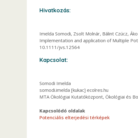
Hivatkozás:
Imelda Somodi, Zsolt Molnár, Bálint Czúcz, Ák
Implementation and application of Multiple Pot
10.1111/jvs.12564
Kapcsolat:
Somodi Imelda
somodi.imelda [kukac] ecolres.hu
MTA Ökológiai Kutatóközpont, Ökológiai és Bot
Kapcsolódó oldalak
Potenciális elterjedési térképek