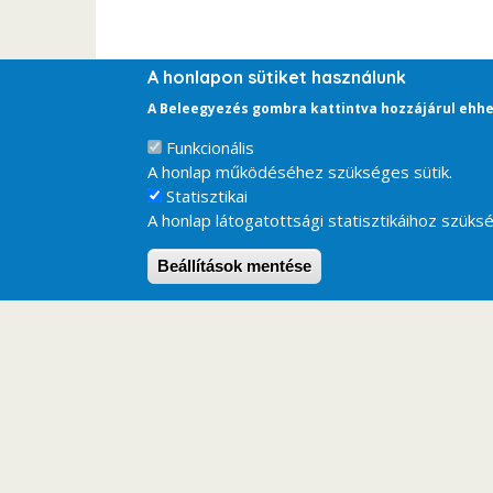
A honlapon sütiket használunk
A Beleegyezés gombra kattintva hozzájárul ehhe
Funkcionális
A honlap működéséhez szükséges sütik.
Statisztikai
A honlap látogatottsági statisztikáihoz szüksé
Beállítások mentése