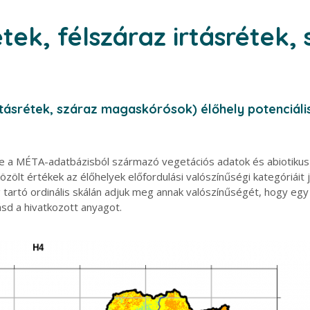
tek, félszáraz irtásrétek, 
rtásrétek, száraz magaskórósok) élőhely potenciáli
e a MÉTA-adatbázisból származó vegetációs adatok és abiotikus k
ölt értékek az élőhelyek előfordulási valószínűségi kategóriáit je
g tartó ordinális skálán adjuk meg annak valószínűségét, hogy eg
ásd a hivatkozott anyagot.