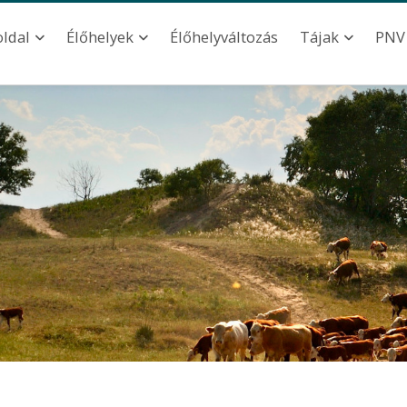
ation
Élőhelyváltozás
oldal
Élőhelyek
Tájak
PNV