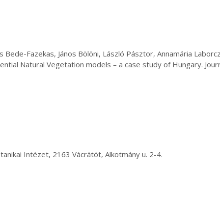
os Bede-Fazekas, János Bölöni, László Pásztor, Annamária Laborcz
ential Natural Vegetation models – a case study of Hungary. Journ
anikai Intézet, 2163 Vácrátót, Alkotmány u. 2-4.