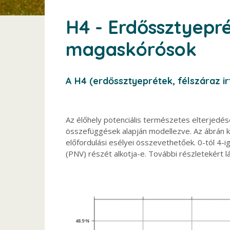
H4 - Erdőssztyepré
magaskórósok
A H4 (erdőssztyeprétek, félszáraz i
Az élőhely potenciális természetes elterjedés
összefüggések alapján modellezve. Az ábrán köz
előfordulási esélyei összevethetőek. 0-tól 4-i
(PNV) részét alkotja-e. További részletekért l