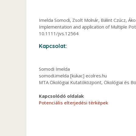
Imelda Somodi, Zsolt Molnár, Bálint Czúcz, Ák
Implementation and application of Multiple Pot
10.1111/jvs.12564
Kapcsolat:
Somodi Imelda
somodi.imelda [kukac] ecolres.hu
MTA Ökológiai Kutatóközpont, Ökológiai és Bot
Kapcsolódó oldalak
Potenciális elterjedési térképek