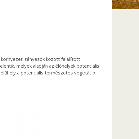
örnyezeti tényezők között felállított
lentik, melyek alapján az élőhelyek potenciális
y élőhely a potenciális természetes vegetáció