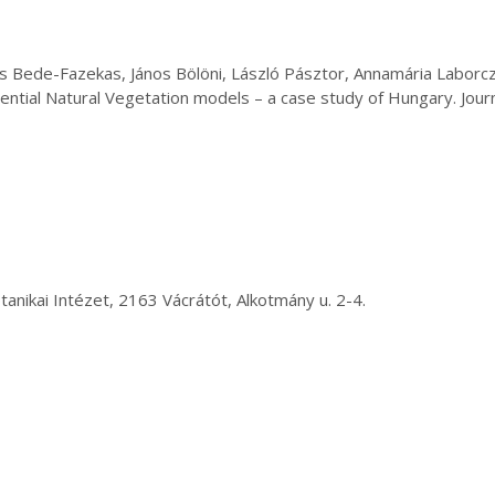
os Bede-Fazekas, János Bölöni, László Pásztor, Annamária Laborcz
ential Natural Vegetation models – a case study of Hungary. Journ
anikai Intézet, 2163 Vácrátót, Alkotmány u. 2-4.