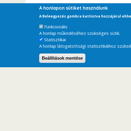
A honlapon sütiket használunk
A Beleegyezés gombra kattintva hozzájárul ehhe
Funkcionális
A honlap működéséhez szükséges sütik.
Statisztikai
A honlap látogatottsági statisztikáihoz szüksé
Beállítások mentése