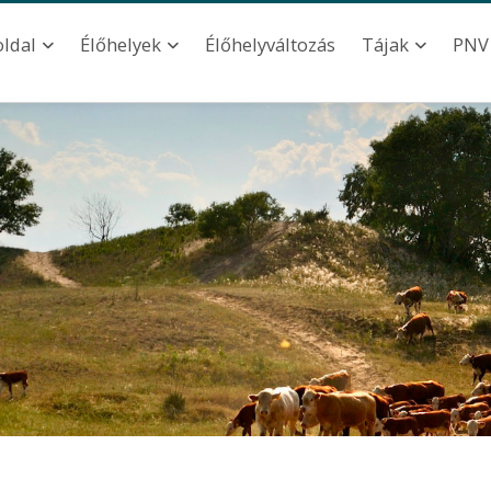
ation
Élőhelyváltozás
oldal
Élőhelyek
Tájak
PNV