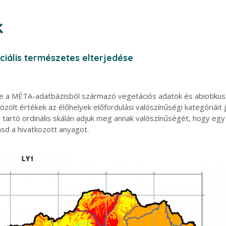
k
ciális természetes elterjedése
e a MÉTA-adatbázisból származó vegetációs adatok és abiotikus k
ölt értékek az élőhelyek előfordulási valószínűségi kategóriáit je
g tartó ordinális skálán adjuk meg annak valószínűségét, hogy eg
ásd a hivatkozott anyagot.