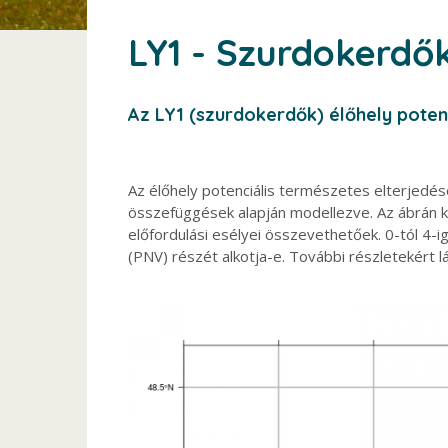
LY1 - Szurdokerdő
Az LY1 (szurdokerdők) élőhely poten
Az élőhely potenciális természetes elterjedés
összefüggések alapján modellezve. Az ábrán köz
előfordulási esélyei összevethetőek. 0-tól 4-i
(PNV) részét alkotja-e. További részletekért l