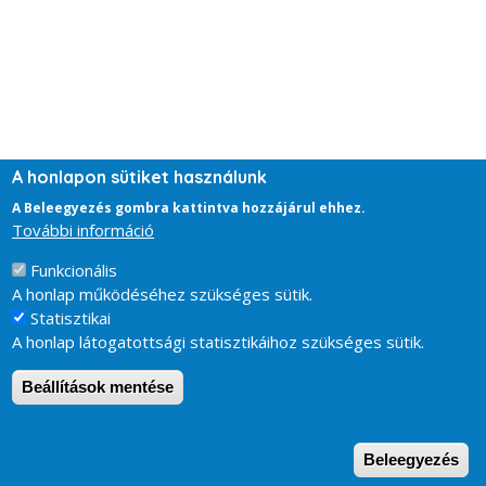
A honlapon sütiket használunk
A Beleegyezés gombra kattintva hozzájárul ehhez.
További információ
Funkcionális
A honlap működéséhez szükséges sütik.
Statisztikai
A honlap látogatottsági statisztikáihoz szükséges sütik.
Beállítások mentése
W
Beleegyezés