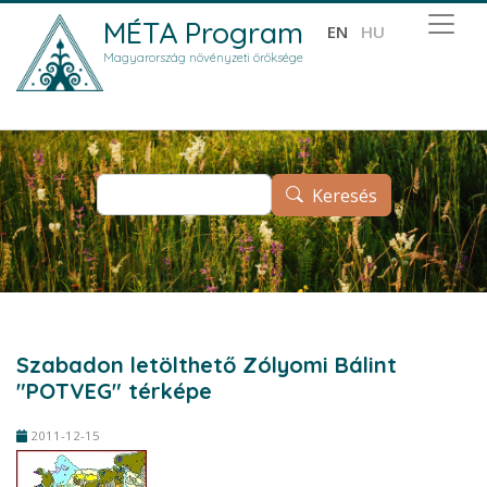
Ugrás a tartalomra
MÉTA Program
EN
HU
Magyarország növényzeti öröksége
Keresés
Keresés
Szabadon letölthető Zólyomi Bálint
"POTVEG" térképe
2011-12-15