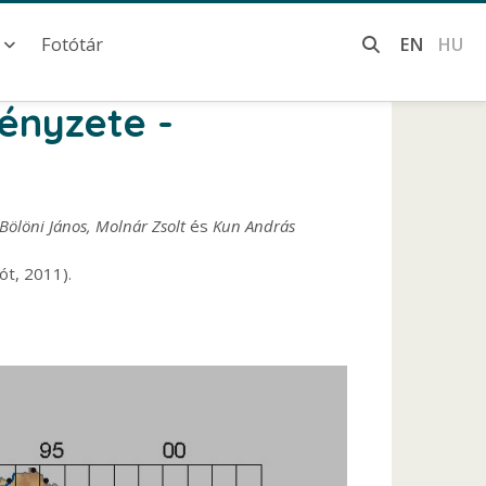
Fotótár
EN
HU
ényzete -
Bölöni János, Molnár Zsolt
és
Kun András
ót, 2011).