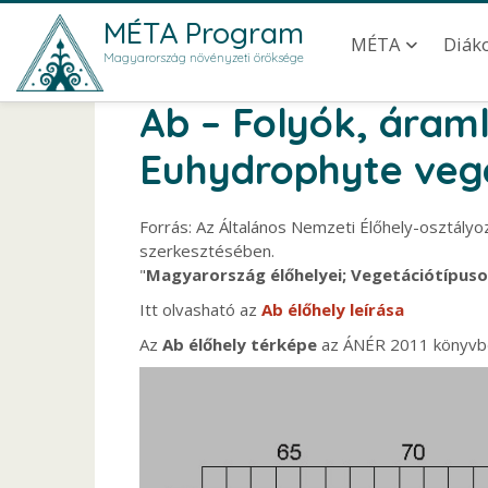
Ugrás a tartalomra
Main navig
MÉTA Program
MÉTA
Diák
Magyarország növényzeti öröksége
Ab – Folyók, áram
Euhydrophyte vege
Forrás: Az Általános Nemzeti Élőhely-osztályo
szerkesztésében.
"
Magyarország élőhelyei; Vegetációtípusok
Itt olvasható az
Ab élőhely leírása
Az
Ab élőhely térképe
az ÁNÉR 2011 könyvbő