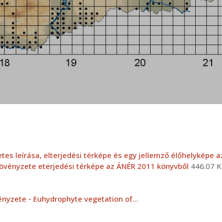
letes leírása, elterjedési térképe és egy jellemző élőhelyképe
növényzete eterjedési térképe az ÁNÉR 2011 könyvből
446.07 
vényzete - Euhydrophyte vegetation of…