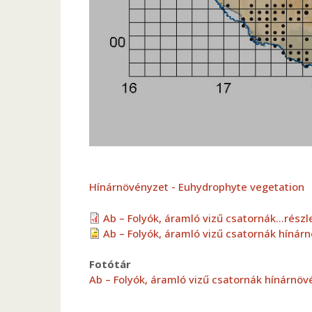
Hínárnövényzet - Euhydrophyte vegetation
Ab – Folyók, áramló vizű csatornák...rész
Ab – Folyók, áramló vizű csatornák hínár
Fotótár
Ab – Folyók, áramló vizű csatornák hínárnö