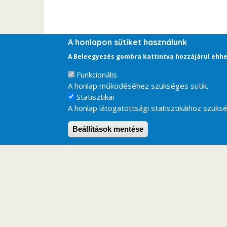
A honlapon sütiket használunk
A Beleegyezés gombra kattintva hozzájárul ehhe
Funkcionális
A honlap működéséhez szükséges sütik.
Statisztikai
A honlap látogatottsági statisztikáihoz szüksé
Beállítások mentése