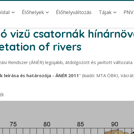
ation
Élőhelyváltozás
oldal
Élőhelyek
Tájak
PNV
ló vizű csatornák hínárnöv
tation of rivers
zási Rendszer (ÁNÉR) legújabb, átdolgozott és javított változata
 leírása és határozója - ÁNÉR 2011
" (kiadó: MTA ÖBKI, Vácrát
l: