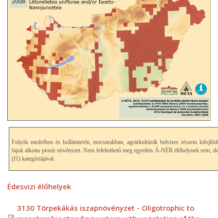
Folyók medrében és hullámterén, mocsarakban, agrárkultúrák belvizes részein kifejlő
fajok alkotta pionír növényzet. Nem feleltethető meg egyetlen Á-NÉR élőhelynek
(I1) kategóriájával.
Édesvizi élőhelyek
3130 Törpekákás iszapnövényzet - Oligotrophic to