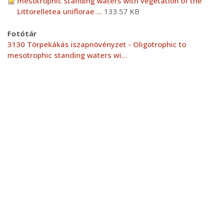
mesotrophic standing waters with vegetation of the
Littorelletea uniflorae ...
133.57 KB
Fotótár
3130 Törpekákás iszapnövényzet - Oligotrophic to
mesotrophic standing waters wi…