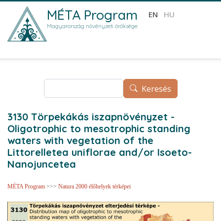
Ugrás a tartalomra
MÉTA Program
EN
HU
Magyarország növényzeti öröksége
Keresés
Keresés
3130 Törpekákás iszapnövényzet -
Oligotrophic to mesotrophic standing
waters with vegetation of the
Littorelletea uniflorae and/or Isoeto-
Nanojuncetea
MÉTA Program
>>>
Natura 2000 élőhelyek térképei