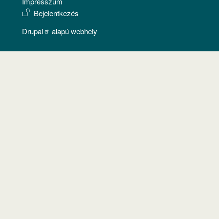
Impresszum
USER ACCOUNT MENU
Bejelentkezés
Drupal
alapú webhely