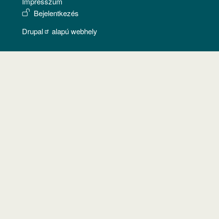
Impresszum
USER ACCOUNT MENU
Bejelentkezés
Drupal
alapú webhely