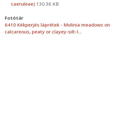
caeruleae)
130.36 KB
Fotótár
6410 Kékperjés láprétek - Molinia meadows on
calcareous, peaty or clayey-silt-l…