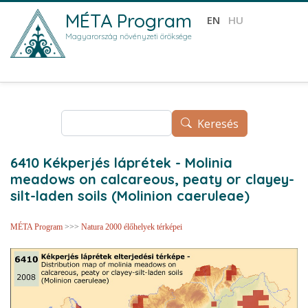
Ugrás a tartalomra
MÉTA Program
EN
HU
Magyarország növényzeti öröksége
Keresés
Keresés
6410 Kékperjés láprétek - Molinia
meadows on calcareous, peaty or clayey-
silt-laden soils (Molinion caeruleae)
MÉTA Program
>>>
Natura 2000 élőhelyek térképei