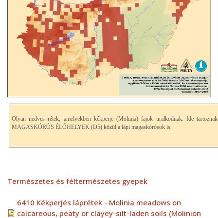
Olyan nedves rétek, amelyekben kékperje (Molinia) fajok uralkodnak. Ide t
MAGASKÓRÓS ÉLŐHELYEK (D5) közül a lápi magaskórósok is.
Természetes és féltermészetes gyepek
6410 Kékperjés láprétek - Molinia meadows on
calcareous, peaty or clayey-silt-laden soils (Molinion