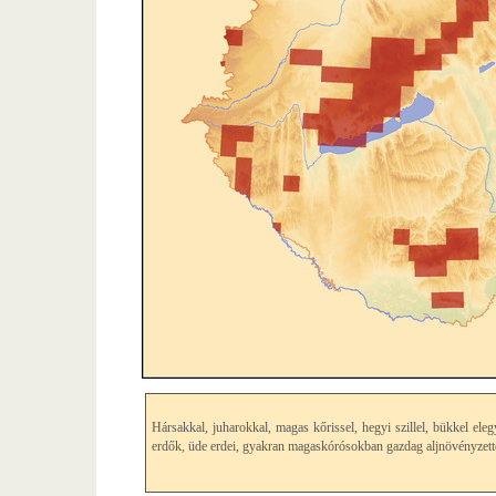
Hársakkal, juharokkal, magas kőrissel, hegyi szillel, bükkel eleg
erdők, üde erdei, gyakran magaskórósokban gazdag aljnöv