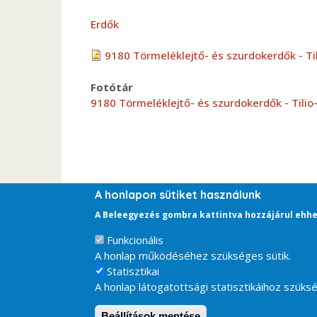
Erdők
9180 Törmeléklejtő- és szurdokerdők - Til
Fotótár
9180 Törmeléklejtő- és szurdokerdők - Tilio
A honlapon sütiket használunk
A Beleegyezés gombra kattintva hozzájárul ehhe
Funkcionális
A honlap működéséhez szükséges sütik.
Statisztikai
A honlap látogatottsági statisztikáihoz szüksé
Beállítások mentése