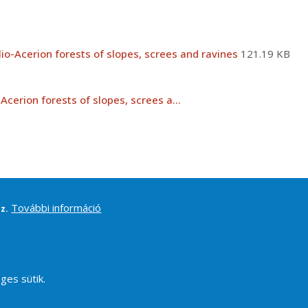
io-Acerion forests of slopes, screes and ravines
121.19 KB
-Acerion forests of slopes, screes a…
További információ
z.
ges sütik.