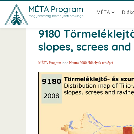
Ugrás a tartalomra
Main navig
MÉTA Program
MÉTA
Diák
Magyarország növényzeti öröksége
9180 Törmeléklejtő
slopes, screes and
MÉTA Program
>>>
Natura 2000 élőhelyek térképei