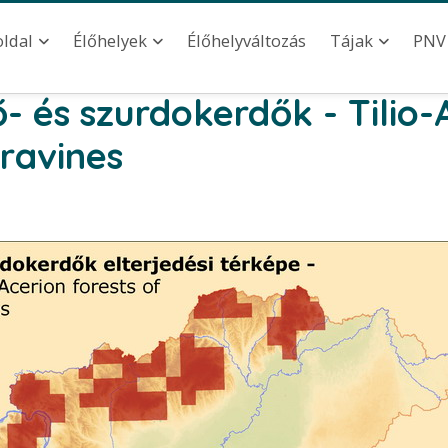
ation
Élőhelyváltozás
oldal
Élőhelyek
Tájak
PNV
- és szurdokerdők - Tilio-
 ravines