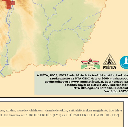
yes, sziklás, meredek oldalakon, törmeléklejtőkön, sziklaletöréseken megjelenő, üde talajú
ényzettel. Ide taroznak a SZURDOKERDŐK (LY1) és a TÖRMELÉKLEJTŐ-ERDŐK (LY2).