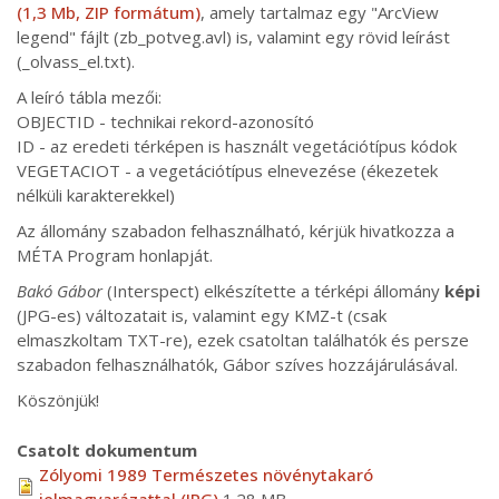
(1,3 Mb, ZIP formátum)
, amely tartalmaz egy "ArcView
legend" fájlt (zb_potveg.avl) is, valamint egy rövid leírást
(_olvass_el.txt).
A leíró tábla mezői:
OBJECTID - technikai rekord-azonosító
ID - az eredeti térképen is használt vegetációtípus kódok
VEGETACIOT - a vegetációtípus elnevezése (ékezetek
nélküli karakterekkel)
Az állomány szabadon felhasználható, kérjük hivatkozza a
MÉTA Program honlapját.
Bakó Gábor
(Interspect) elkészítette a térképi állomány
képi
(JPG-es) változatait is, valamint egy KMZ-t (csak
elmaszkoltam TXT-re), ezek csatoltan találhatók és persze
szabadon felhasználhatók, Gábor szíves hozzájárulásával.
Köszönjük!
Csatolt dokumentum
Zólyomi 1989 Természetes növénytakaró
jelmagyarázattal (JPG)
1.28 MB