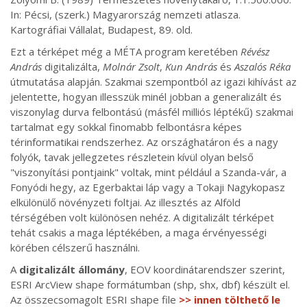
In: Pécsi, (szerk.) Magyarország nemzeti atlasza.
Kartográfiai Vállalat, Budapest, 89. old.
Ezt a térképet még a MÉTA program keretében
Révész
András
digitalizálta,
Molnár Zsolt
,
Kun András
és
Aszalós Réka
útmutatása alapján. Szakmai szempontból az igazi kihívást az
jelentette, hogyan illesszük minél jobban a generalizált és
viszonylag durva felbontású (másfél milliós léptékű) szakmai
tartalmat egy sokkal finomabb felbontásra képes
térinformatikai rendszerhez. Az országhatáron és a nagy
folyók, tavak jellegzetes részletein kívül olyan belső
"viszonyítási pontjaink" voltak, mint például a Szanda-vár, a
Fonyódi hegy, az Egerbaktai láp vagy a Tokaji Nagykopasz
elkülönülő növényzeti foltjai. Az illesztés az Alföld
térségében volt különösen nehéz. A digitalizált térképet
tehát csakis a maga léptékében, a maga érvényességi
körében célszerű használni.
A
digitalizált állomány
, EOV koordinátarendszer szerint,
ESRI ArcView shape formátumban (shp, shx, dbf) készült el.
Az összecsomagolt ESRI shape file
>> innen tölthető le