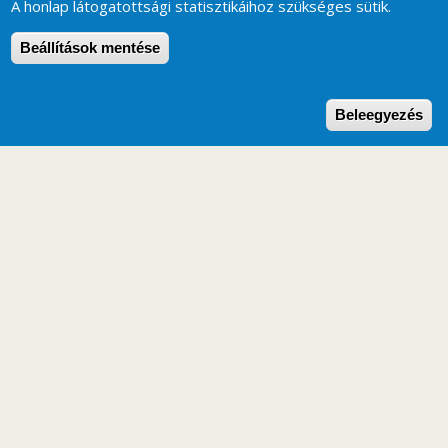
A honlap látogatottsági statisztikáihoz szükséges sütik.
Beállítások mentése
W
Beleegyezés