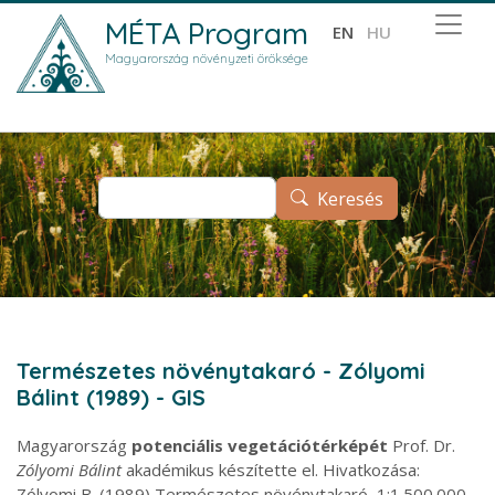
Ugrás a tartalomra
MÉTA Program
EN
HU
Magyarország növényzeti öröksége
Keresés
Keresés
Természetes növénytakaró - Zólyomi
Bálint (1989) - GIS
Magyarország
potenciális vegetációtérképét
Prof. Dr.
Zólyomi Bálint
akadémikus készítette el. Hivatkozása:
Zólyomi B. (1989) Természetes növénytakaró, 1:1.500.000.