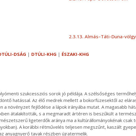
2.3.13. Almás–Táti-Duna-völgy
DTÚLI-DSÁG
|
DTÚLI-KHG
|
ÉSZAKI-KHG
 folyómenti szukcessziós sorok jó példája. A szélsőséges termőhel
t döntő hatással. Az élő medrek mellett a bokorfüzesektől az el
n a növényzet fejlődése a lápok irányába mutat. A magasabb hátak
kben átalakították, s a megmaradt ártéren is beszűkült a termés
rmészetszerű ligeterdők aránya ma a kultúrállományokénak csak t
yokban). A korábbi rétművelés teljesen megszűnt, kaszált gyepek
z anyagnyerő tavak részben újratermelik.