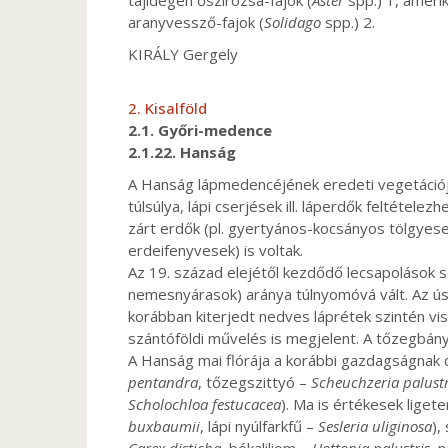
tájidegen őszirózsa-fajok (
Aster
spp.) 1, amerika
aranyvessző-fajok (
Solidago
spp.) 2.
KIRÁLY Gergely
2. Kisalföld
2.1. Győri-medence
2.1.22. Hanság
A Hanság lápmedencéjének eredeti vegetációját 
túlsúlya, lápi cserjések ill. láperdők feltéte
zárt erdők (pl. gyertyános-kocsányos tölgyesek)
erdeifenyvesek) is voltak.
Az 19. század elejétől kezdődő lecsapolások so
nemesnyárasok) aránya túlnyomóvá vált. Az ú
korábban kiterjedt nedves láprétek szintén viss
szántóföldi művelés is megjelent. A tőzegbányá
A Hanság mai flórája a korábbi gazdagságnak 
pentandra
, tőzegszittyó –
Scheuchzeria palustr
Scholochloa festucacea
). Ma is értékesek lige
buxbaumii
, lápi nyúlfarkfű –
Sesleria uliginosa
),