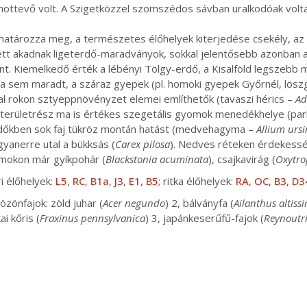
ottevő volt. A Szigetközzel szomszédos sávban uralkodóak voltak 
 határozza meg, a természetes élőhelyek kiterjedése csekély, az
ett akadnak ligeterdő-maradványok, sokkal jelentősebb azonban a
űnt. Kiemelkedő érték a lébényi Tölgy-erdő, a Kisalföld legszeb
a sem maradt, a száraz gyepek (pl. homoki gyepek Győrnél, löszg
al rokon sztyeppnövényzet elemei említhetők (tavaszi hérics –
Ad
e területrész ma is értékes szegetális gyomok menedékhelye (parl
rdőkben sok faj tükröz montán hatást (medvehagyma –
Allium urs
gyanerre utal a bükksás (
Carex pilosa
). Nedves réteken érdekessége
omokon már gyíkpohár (
Blackstonia acuminata
), csajkavirág (
Oxytro
i élőhelyek:
L5
,
RC
,
B1a
,
J3
,
E1
,
B5
; ritka élőhelyek:
RA
,
OC
,
B3
,
D3
zönfajok: zöld juhar (
Acer negundo
) 2, bálványfa (
Ailanthus altiss
i kőris (
Fraxinus pennsylvanica
) 3, japánkeserűfű-fajok (
Reynoutr