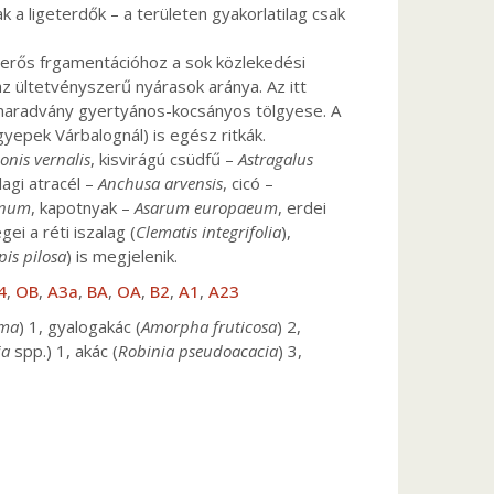
a ligeterdők – a területen gyakorlatilag csak
 erős frgamentációhoz a sok közlekedési
z ültetvényszerű nyárasok aránya. Az itt
b maradvány gyertyános-kocsányos tölgyese. A
yepek Várbalognál) is egész ritkák.
onis vernalis
, kisvirágú csüdfű –
Astragalus
agi atracél –
Anchusa arvensis
, cicó –
inum
, kapotnyak –
Asarum europaeum
, erdei
i a réti iszalag (
Clematis integrifolia
),
pis pilosa
) is megjelenik.
4
,
OB
,
A3a
,
BA
,
OA
,
B2
,
A1
,
A23
ima
) 1, gyalogakác (
Amorpha fruticosa
) 2,
ia
spp.) 1, akác (
Robinia pseudoacacia
) 3,