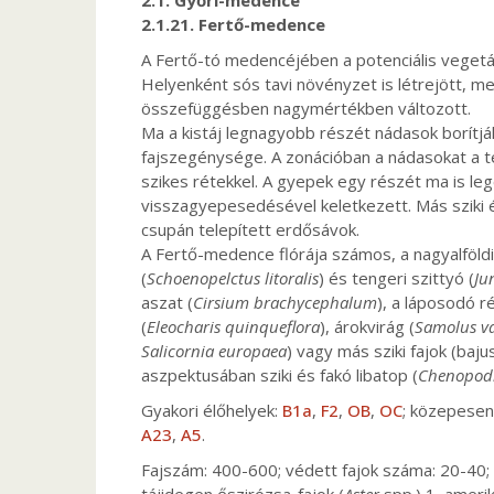
2.1. Győri-medence
2.1.21. Fertő-medence
A Fertő-tó medencéjében a potenciális vegetáci
Helyenként sós tavi növényzet is létrejött, mel
összefüggésben nagymértékben változott.
Ma a kistáj legnagyobb részét nádasok borítják,
fajszegénysége. A zonációban a nádasokat a 
szikes rétekkel. A gyepek egy részét ma is le
visszagyepesedésével keletkezett. Más sziki é
csupán telepített erdősávok.
A Fertő-medence flórája számos, a nagyalföldi
(
Schoenopelctus litoralis
) és tengeri szittyó (
Ju
aszat (
Cirsium brachycephalum
), a láposodó r
(
Eleocharis quinqueflora
), árokvirág (
Samolus va
Salicornia europaea
) vagy más sziki fajok (baj
aszpektusában sziki és fakó libatop (
Chenopodi
Gyakori élőhelyek:
B1a
,
F2
,
OB
,
OC
; közepesen
A23
,
A5
.
Fajszám: 400-600; védett fajok száma: 20-40; ö