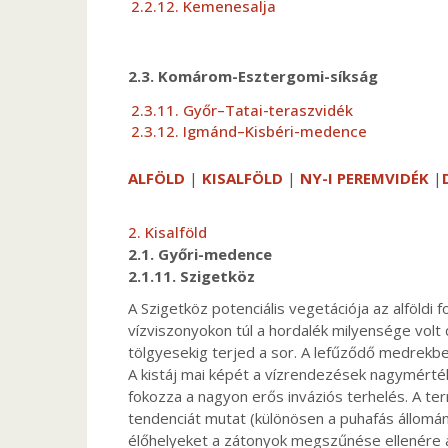
2.2.12. Kemenesalja
2.3. Komárom-Esztergomi-síkság
2.3.11. Győr–Tatai-teraszvidék
2.3.12. Igmánd–Kisbéri-medence
ALFÖLD
|
KISALFÖLD
|
NY-I PEREMVIDÉK
|
2. Kisalföld
2.1. Győri-medence
2.1.11. Szigetköz
A Szigetköz potenciális vegetációja az alföldi
vízviszonyokon túl a hordalék milyensége vol
tölgyesekig terjed a sor. A lefűződő medrekbe
A kistáj mai képét a vízrendezések nagymérté
fokozza a nagyon erős inváziós terhelés. A te
tendenciát mutat (különösen a puhafás állomán
élőhelyeket a zátonyok megszűnése ellenére a