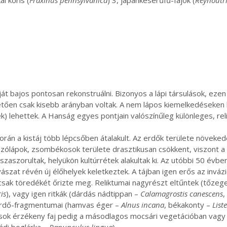
i kőris (
Fraxinus pennsylvanica
) 3, japánkeserűfű-fajok (
Reynoutr
bajos pontosan rekonstruálni. Bizonyos a lápi társulások, ezen b
lezhetően csak kisebb arányban voltak. A nem lápos kiemelkedések
 lehettek. A Hanság egyes pontjain valószínűleg különleges, relik
rán a kistáj több lépcsőben átalakult. Az erdők területe növeked
szólápok, zsombékosok területe drasztikusan csökkent, viszont
zaszorultak, helyükön kultúrrétek alakultak ki. Az utóbbi 50 évbe
szat révén új élőhelyek keletkeztek. A tájban igen erős az invázi
csak töredékét őrizte meg. Reliktumai nagyrészt eltűntek (tőzeg
is
), vagy igen ritkák (dárdás nádtippan –
Calamagrostis canescens
,
terdő-fragmentumai (hamvas éger –
Alnus incana
, békakonty –
List
 sok érzékeny faj pedig a másodlagos mocsári vegetációban vagy