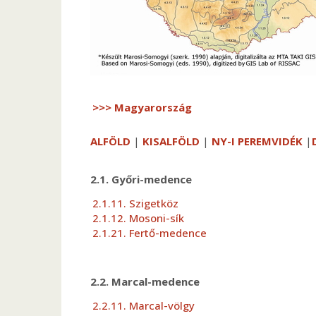
>>> Magyarország
ALFÖLD
|
KISALFÖLD
|
NY-I PEREMVIDÉK
|
2.1. Győri-medence
2.1.11. Szigetköz
2.1.12. Mosoni-sík
2.1.21. Fertő-medence
2.2. Marcal-medence
2.2.11. Marcal-völgy