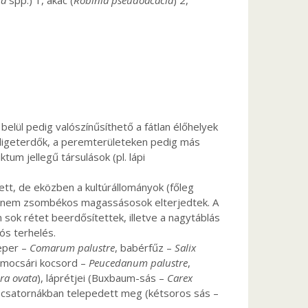
ia
spp.) 1, akác (
Robinia pseudoacacia
) 2,
elül pedig valószínűsíthető a fátlan élőhelyek
en ligeterdők, a peremterületeken pedig más
tum jellegű társulások (pl. lápi
ett, de eközben a kultúrállományok (főleg
 a nem zsombékos magassásosok elterjedtek. A
n sok rétet beerdősítettek, illetve a nagytáblás
ós terhelés.
eper –
Comarum palustre
, babérfűz –
Salix
 mocsári kocsord –
Peucedanum palustre
,
era ovata
), láprétjei (Buxbaum-sás –
Carex
 csatornákban telepedett meg (kétsoros sás –