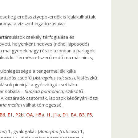
 esetleg erdőssztyepp-erdők is kialakulhattak.
aránya a vízszint ingadozásaival
ártársulások csekély térfoglalása és
veti, helyenként nedves (néhol láposodó)
, a mai gyepek nagy része azonban a parlagok
ulnak ki. Természetszerű erdő ma már nincs,
különlegessége a tengermelléki káka
arázdás csüdfű (
Astragalus sulcatus
), kisfészkű
ulások pionírjai a gyérvirágú csetkáka
ar sóballa –
Suaeda pannonica
, sziksófű –
s. A kiszáradó csatornák, laposok későnyári–őszi
aria media
) válhat tömegessé.
B6
,
E1
,
P2b
,
OA
,
H5a
,
I1
,
J1a
,
D1
,
BA
,
B3
,
F5
,
ima
) 1, gyalogakác (
Amorpha fruticosa
) 1,