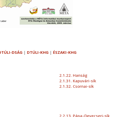
DTÚLI-DSÁG
|
DTÚLI-KHG
|
ÉSZAKI-KHG
2.1.22. Hanság
2.1.31. Kapuvári-sík
2.1.32. Csornai-sík
2.2.13. Pápa–Devecseri-sík