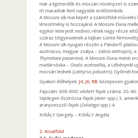
már a ligeterdők és mocsári növényzet is szám
itt maradtak fent nagyobb erdőtömbök.
A Mosoni-sík mai képét a szántóföldi művelés
létesítmény is hozzájárul. A Mosoni-Duna mell
egykor kiterjedt nedves rétek nagy része elt
száraz tölgyeseknek a tájban szinte hírmondój
A Mosoni-sík nyugati részén a Pándorfi-platóv
austriacus
, magyar zsálya –
Salvia aethiopis
), 
Thymelaea passerina
). A Mosoni-Duna menti e
madársóska –
Oxalis acetosella
), a Lébénynél u
mocsári lednek (
Lathyrus palustris
); Győrnél h
Gyakori élőhelyek:
J4
,
J6
,
RB
; közepesen gyakor
Fajszám: 600-800; védett fajok száma: 20-40; ö
tájidegen őszirózsa-fajok (
Aster
spp.) 3, amerika
aranyvessző-fajok (
Solidago
spp.) 4.
KIRÁLY Gergely – KIRÁLY Angéla
2. Kisalföld