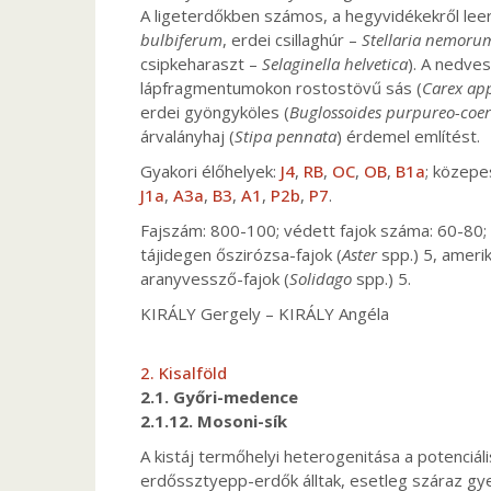
A ligeterdőkben számos, a hegyvidékekről leer
bulbiferum
, erdei csillaghúr –
Stellaria nemoru
csipkeharaszt –
Selaginella helvetica
). A nedves
lápfragmentumokon rostostövű sás (
Carex ap
erdei gyöngyköles (
Buglossoides purpureo-coer
árvalányhaj (
Stipa pennata
) érdemel említést.
Gyakori élőhelyek:
J4
,
RB
,
OC
,
OB
,
B1a
; közepe
J1a
,
A3a
,
B3
,
A1
,
P2b
,
P7
.
Fajszám: 800-100; védett fajok száma: 60-80; ö
tájidegen őszirózsa-fajok (
Aster
spp.) 5, amerika
aranyvessző-fajok (
Solidago
spp.) 5.
KIRÁLY Gergely – KIRÁLY Angéla
2. Kisalföld
2.1. Győri-medence
2.1.12. Mosoni-sík
A kistáj termőhelyi heterogenitása a potenciál
erdőssztyepp-erdők álltak, esetleg száraz gye