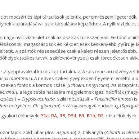
ót mocsári és lápi társulások jelentik, peremrészein ligeterdők,
ynek kiszáradásával sziki társulások képződtek. A nyílt vízfelület 
 nagy nyílt vízfelület csak az osztrák tórészen van. Feltűnő a hín
télisásosok, magassásosok és kékperjések keskenyebb gyűrűje kö
geltetik. A szántók részesedése csak a keleti részen jelentősebb
lőhelyek (szikes tavak, szikfoknövényzet) csak töredékesen alak
 sztyepptavakkal közös fajt tartalmaz. A sós mocsári növényzet 
ncus maritimus
). A nedves szikes gyepekben figyelemreméltó a b
észeken fontos a kormos csáté (
Schoenus nigricans
). Az iszaptárs
lerandi
), a legeltetés hatására megjelennek igazi halofiták (magy
uszpázsit –
Crypsis aculeata
, sziki mézpázsit –
Puccinellia limosa
) i
um botryoides
,
Ch. glaucum
), szárnyasmagvú budavirág (
Spergul
 gyakori élőhelyek:
P2a
,
RA
,
RB
,
D34
,
B5
,
B1b
,
D2
; ritka élőhelyek:
zönfajok: zöld juhar (
Acer negundo
) 2, bálványfa (
Ailanthus altiss