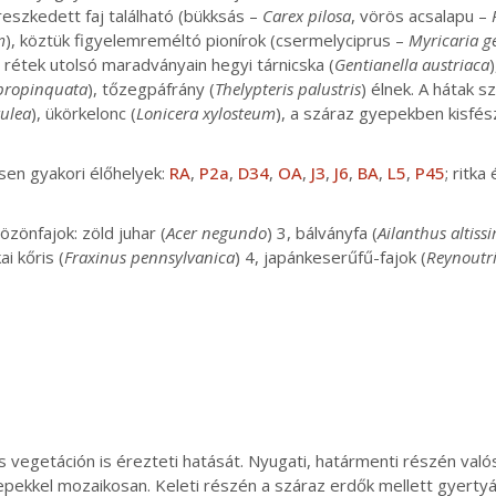
eszkedett faj található (bükksás –
Carex pilosa
, vörös acsalapu –
m
), köztük figyelemreméltó pionírok (csermelyciprus –
Myricaria 
 rétek utolsó maradványain hegyi tárnicska (
Gentianella austriaca
propinquata
), tőzegpáfrány (
Thelypteris palustris
) élnek. A hátak s
ulea
), ükörkelonc (
Lonicera xylosteum
), a száraz gyepekben kisfé
sen gyakori élőhelyek:
RA
,
P2a
,
D34
,
OA
,
J3
,
J6
,
BA
,
L5
,
P45
; ritka
zönfajok: zöld juhar (
Acer negundo
) 3, bálványfa (
Ailanthus altiss
i kőris (
Fraxinus pennsylvanica
) 4, japánkeserűfű-fajok (
Reynoutr
is vegetáción is érezteti hatását. Nyugati, határmenti részén val
pekkel mozaikosan. Keleti részén a száraz erdők mellett gyertyán