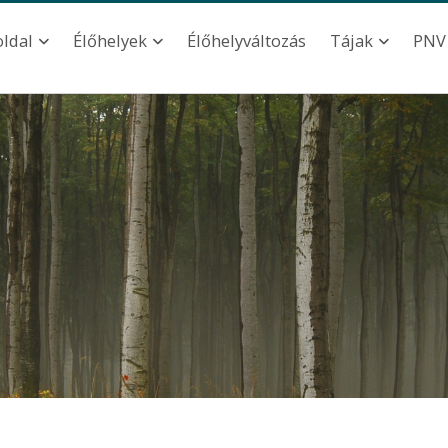
ation
Élőhelyváltozás
oldal
Élőhelyek
Tájak
PNV