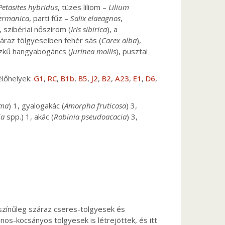
Petasites hybridus
, tüzes liliom –
Lilium
germanica
, parti fűz –
Salix elaeagnos
,
), szibériai nőszirom (
Iris sibirica
), a
záraz tölgyeseiben fehér sás (
Carex alba
),
szkű hangyabogáncs (
Jurinea mollis
), pusztai
 élőhelyek:
G1
,
RC
,
B1b
,
B5
,
J2
,
B2
,
A23
,
E1
,
D6
,
ima
) 1, gyalogakác (
Amorpha fruticosa
) 3,
ia
spp.) 1, akác (
Robinia pseudoacacia
) 3,
ószínűleg száraz cseres-tölgyesek és
os-kocsányos tölgyesek is létrejöttek, és itt