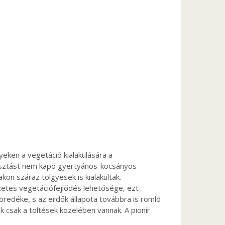
yeken a vegetáció kialakulására a
árasztást nem kapó gyertyános-kocsányos
on száraz tölgyesek is kialakultak.
zetes vegetációfejlődés lehetősége, ezt
öredéke, s az erdők állapota továbbra is romló
 csak a töltések közelében vannak. A pionír